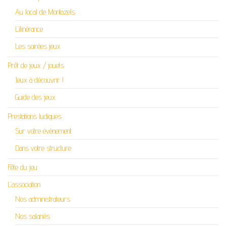
Au local de Montazels
L’itinérance
Les soirées jeux
Prêt de jeux / jouets
Jeux à découvrir !
Guide des jeux
Prestations ludiques
Sur votre évènement
Dans votre structure
Fête du jeu
L’association
Nos administrateurs
Nos salariés