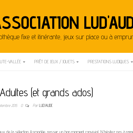
SSOCIATION LUD'AU
othèque fixe et itinérante, jeux sur place ou à empru
AUTE-VALLÉE
PRÊT DE JEUX / JOUETS
PRESTATIONS LUDIQUES
Adultes (et grands ados)
ptembre 2015
0
Par
LUD'AUDE
eux de la sélection Asmodée, passer un bon moment convivial. N’hésitez pas à rapp