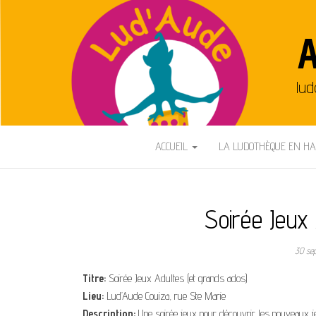
A
lud
ACCUEIL
LA LUDOTHÈQUE EN H
Soirée Jeux 
30 se
Titre:
Soirée Jeux Adultes (et grands ados)
Lieu:
Lud’Aude Couiza, rue Ste Marie
Description:
Une soirée jeux pour découvrir les nouveaux j