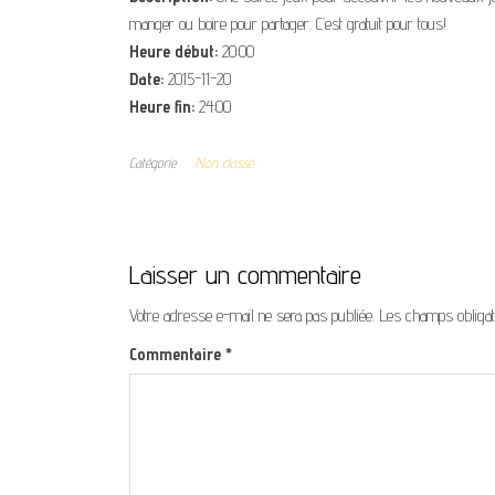
manger ou boire pour partager. C’est gratuit pour tous!
Heure début:
20:00
Date:
2015-11-20
Heure fin:
24:00
Catégorie
Non classé
Laisser un commentaire
Votre adresse e-mail ne sera pas publiée.
Les champs obligat
Commentaire
*