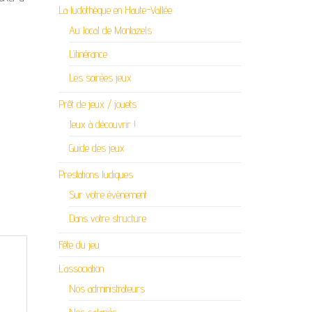
La ludothèque en Haute-Vallée
Au local de Montazels
L’itinérance
Les soirées jeux
Prêt de jeux / jouets
Jeux à découvrir !
Guide des jeux
Prestations ludiques
Sur votre évènement
Dans votre structure
Fête du jeu
L’association
Nos administrateurs