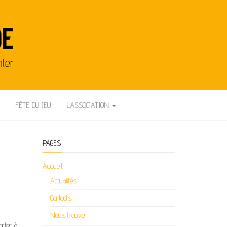
DE
nter
FÊTE DU JEU
L’ASSOCIATION
PAGES
Accueil
Actualités
Contacts
Nous trouver
orter à