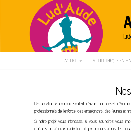
A
lud
ACCUEIL
LA LUDOTHÈQUE EN H
Nos
L’association a comme souhait d’avoir un Conseil d’Admini
professionnels de l’enfance, des enseignants, des jeunes et m
Si notre projet vous intéresse, si vous souhaitez vous im
n’hésitez pas à nous contacter… il y a toujours pleins de choses