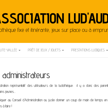
SSOCIATION LUD'AU
othèque fixe et itinérante, jeux sur place ou à empru
AUTE-VALLÉE
PRÊT DE JEUX / JOUETS
PRESTATIONS LUDIQUES
 administrateurs
stration représentatif des utilisateurs de la ludothèque; il y a donc des paren
oins jeunes…
pliquer au Conseil d’Administration ou juste donner un coup de main de temps en
 à faire !