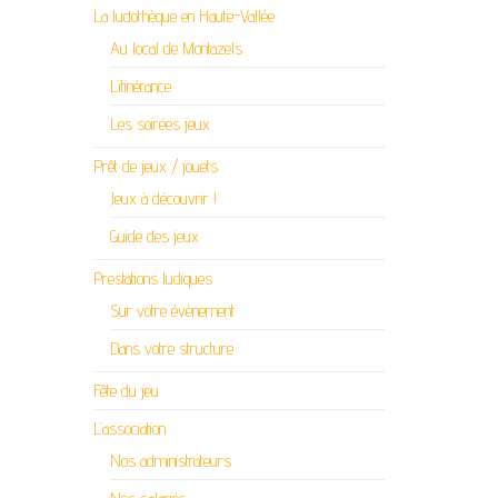
La ludothèque en Haute-Vallée
Au local de Montazels
L’itinérance
Les soirées jeux
Prêt de jeux / jouets
Jeux à découvrir !
Guide des jeux
Prestations ludiques
Sur votre évènement
Dans votre structure
Fête du jeu
L’association
Nos administrateurs