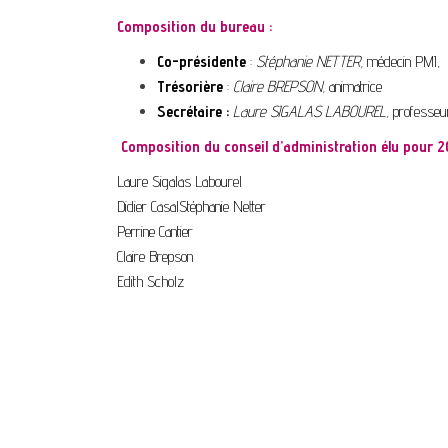
Composition du bureau :
Co-présidente
:
Stéphanie NETTER,
médecin PMI,
Trésorière
:
Claire BREPSON,
animatrice
Secrétaire :
Laure SIGALAS LABOUREL
, professeu
Composition du conseil d’administration élu pour 
Laure Sigalas Labourel
Didier Casal
Stéphanie Netter
Perrine Cantier
Claire Brepson
Edith Scholz