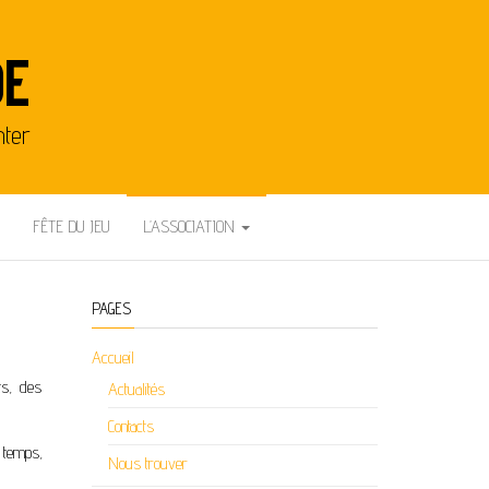
DE
nter
FÊTE DU JEU
L’ASSOCIATION
PAGES
Accueil
ts, des
Actualités
Contacts
 temps,
Nous trouver