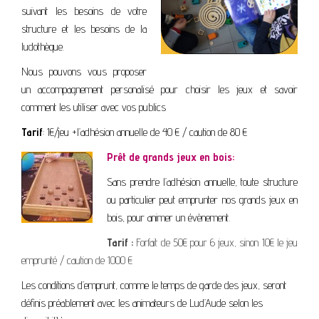
suivant les besoins de votre
structure et les besoins de la
ludothèque.
Nous pouvons vous proposer
un accompagnement personalisé pour choisir les jeux et savoir
comment les utiliser avec vos publics
Tarif
: 1€/jeu +l’adhésion annuelle de 40 € / caution de 80 €
Prêt de grands jeux en bois:
Sans prendre l’adhésion annuelle, toute structure
ou particulier peut emprunter nos grands jeux en
bois, pour animer un évènement.
Tarif :
Forfait de 50€ pour 6 jeux, sinon 10€ le jeu
emprunté / caution de 1000 €
Les conditions d’emprunt, comme le temps de garde des jeux, seront
définis préablement avec les animateurs de Lud’Aude selon les