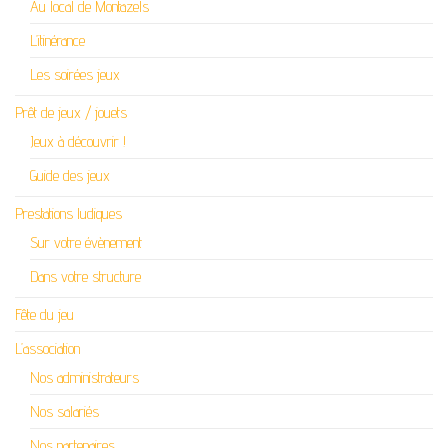
Au local de Montazels
L’itinérance
Les soirées jeux
Prêt de jeux / jouets
Jeux à découvrir !
Guide des jeux
Prestations ludiques
Sur votre évènement
Dans votre structure
Fête du jeu
L’association
Nos administrateurs
Nos salariés
Nos partenaires