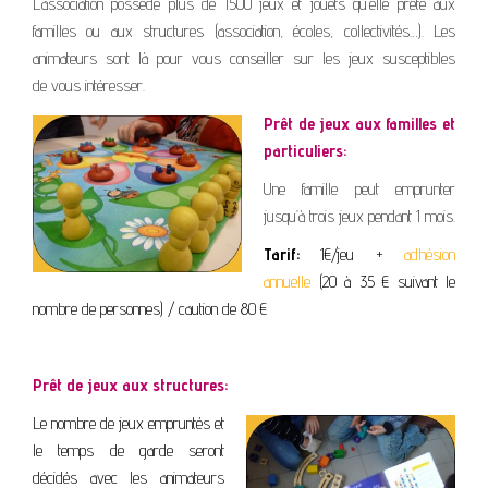
L’association possède plus de 1500 jeux et jouets qu’elle prête aux
familles ou aux structures (association, écoles, collectivités…). Les
animateurs sont là pour vous conseiller sur les jeux susceptibles
de vous intéresser.
Prêt de jeux aux familles et
particuliers:
Une famille peut emprunter
jusqu’à trois jeux pendant 1 mois.
Tarif:
1€/jeu +
adhésion
annuelle
(20 à 35 € suivant le
nombre de personnes) / caution de 80 €
Prêt de jeux aux structures:
Le nombre de jeux empruntés et
le temps de garde seront
décidés avec les animateurs