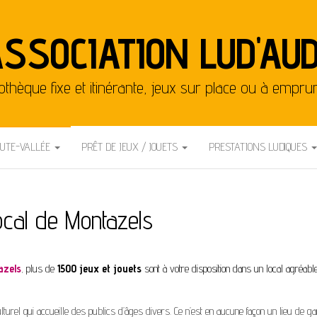
SSOCIATION LUD'AU
othèque fixe et itinérante, jeux sur place ou à empru
AUTE-VALLÉE
PRÊT DE JEUX / JOUETS
PRESTATIONS LUDIQUES
ocal de Montazels
azels
,
plus de
1500 jeux et jouets
sont à votre disposition dans un local agréable
turel qui accueille des publics d’âges divers. Ce n’est en aucune façon un lieu de g