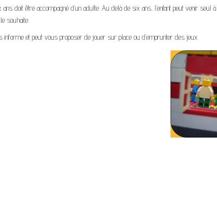
x ans doit être accompagné d’un adulte. Au delà de six ans, l’enfant peut venir seul à
le souhaite.
s informe et peut vous proposer de jouer sur place ou d’emprunter des jeux.