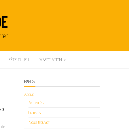
DE
nter
FÊTE DU JEU
L’ASSOCIATION
PAGES
Accueil
Actualités
 et
Contacts
Nous trouver
arde